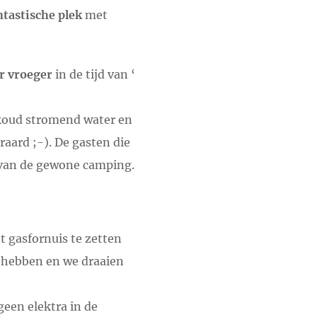
ntastische plek
met
r vroeger
in de tijd van ‘
koud stromend water en
aard ;-). De gasten die
 van de gewone camping.
 gasfornuis te zetten
 hebben en we draaien
geen elektra in de