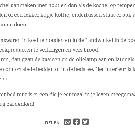
achel aanmaken met hout en dan als de kachel op temper
en of een lekker kopje koffie, ondertussen staat er ook
unnen doen.
swaren in koel te houden en in de Landwinkel in de boe
reekproducten te verkrijgen en vers brood!
eren, dan gaan de kaarsen en de
olielamp
aan en later als
jke comfortabele bedden of in de bedstee. Het interieur is l
ien.
renbed tent is er een die je eenmaal in je leven meege
rug zal denken!
DELEN