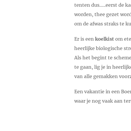
tenten dus…..eerst de k
worden, thee gezet word
om de afwas straks te k
Er is een
koelkist
om eten
heerlijke biologische st
Als het begint te schem
te gaan, lig je in heerli
van alle gemakken voorz
Een vakantie in een Boe
waar je nog vaak aan te