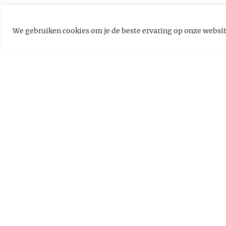
We gebruiken cookies om je de beste ervaring op onze websit
Gîtes Wijzer
Welkom
Algemene 
Adverteren
Privacy en 
Inloggen
Disclaimer
Speciale gîtes
Gîtes met zwembad