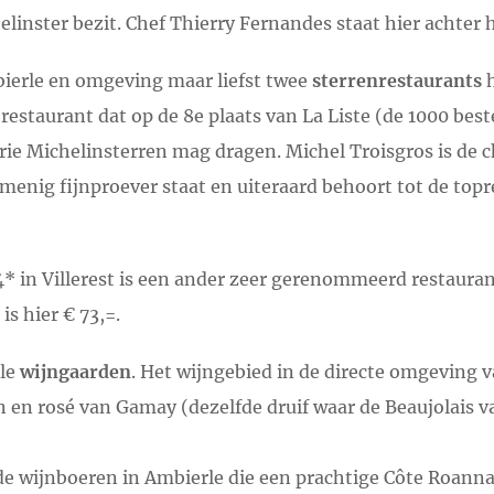
elinster bezit. Chef Thierry Fernandes staat hier achter h
bierle en omgeving maar liefst twee
sterrenrestaurants
h
restaurant dat op de 8e plaats van La Liste (de 1000 best
 drie Michelinsterren mag dragen. Michel Troisgros is de c
 menig fijnproever staat en uiteraard behoort tot de top
 in Villerest is een ander zeer gerenommeerd restauran
is hier € 73,=.
ele
wijngaarden
. Het wijngebied in de directe omgeving v
n en rosé van Gamay (dezelfde druif waar de Beaujolais 
 de wijnboeren in Ambierle die een prachtige Côte Roanna