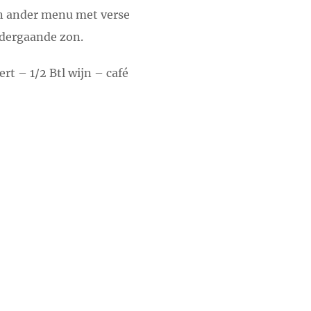
n ander menu met verse
ondergaande zon.
t – 1/2 Btl wijn – café