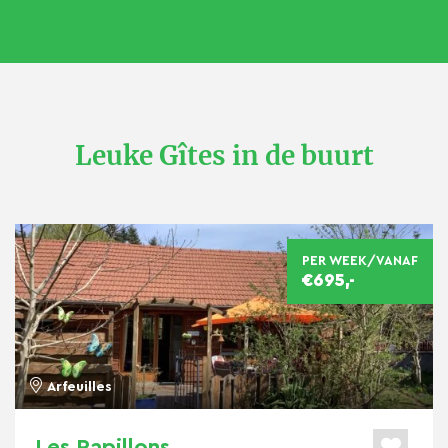
Leuke Gîtes in de buurt
PER WEEK/VANAF
€695,-
Arfeuilles
Les Papillons