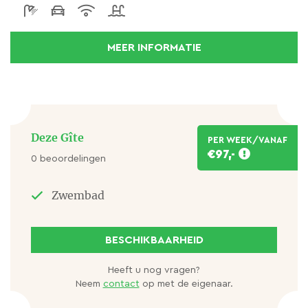
Vanaf Les Biefs is een mooie wandeltocht te maken
naar de Cascade de Pisserotte. Een serie watervallen
MEER INFORMATIE
midden in het bos.
Deze Gîte
PER WEEK/VANAF
€97,-
0 beoordelingen
Zwembad
BESCHIKBAARHEID
Heeft u nog vragen?
Neem
contact
op met de eigenaar.