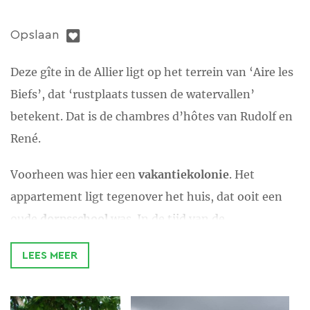
Opslaan
Deze gîte in de Allier ligt op het terrein van ‘Aire les
Biefs’, dat ‘rustplaats tussen de watervallen’
betekent. Dat is de chambres d’hôtes van Rudolf en
René.
Voorheen was hier een
vakantiekolonie
. Het
appartement ligt tegenover het huis, dat ooit een
oude
dorpsschool
was. In de tijd van de
vakantiekolonie was het appartement de
LEES MEER
ziekenboeg
, oftewel de infirmerie.
In de woonkamer is een pelletkachel, een