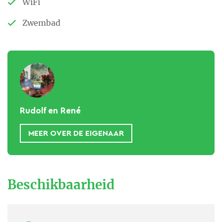
WiFi
Zwembad
Rudolf en René
MEER OVER DE EIGENAAR
Er is een ontspannen en
huiselijke sfeer. Rudolf
Beschikbaarheid
Bouwmans & René van
Hulst vinden het leuk om