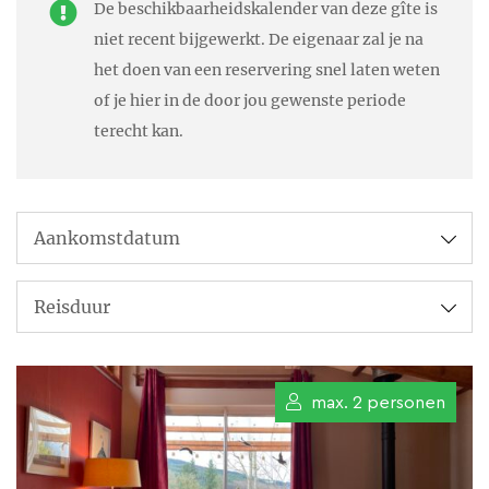
gasten te ontvangen en kunnen
De beschikbaarheidskalender van deze gîte is
niet recent bijgewerkt. De eigenaar zal je na
op die manier hier rustig in
het doen van een reservering snel laten weten
Frankrijk leven.
of je hier in de door jou gewenste periode
terecht kan.
Overweegt u om een hapje mee
te eten?
De specialiteiten van de kok
zijn: wij serveren elke avond
een viergangendiner met
internationale gerechten op een
luxe wijze.
Dineren kunt u al vanaf € 21 per
max. 2 personen
persoon.