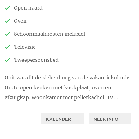
in het kleine buurtschap les
Open haard
Biefs bij Arfeuilles een chambre
Oven
d’hôtes gemaakt in de oude
Schoonmaakkosten inclusief
dorpsschool. De naam van onze
Televisie
chambre d’hotes is Aire les
Biefs.
Tweepersoonsbed
Onze ‘avonturen’ zijn door het
Ooit was dit de ziekenboeg van de vakantiekolonie.
TROS-programma Ik Vertrek
Grote open keuken met kookplaat, oven en
vastgelegd. De eerste
afzuigkap. Woonkamer met pelletkachel. Tv …
uitzending vond plaats novemer
2007. In juni 2009 is de
KALENDER
MEER INFO
filmploeg teruggekomen voor
een follow-up. Deze follow-up