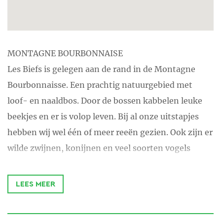
MONTAGNE BOURBONNAISE
Les Biefs is gelegen aan de rand in de Montagne
Bourbonnaisse. Een prachtig natuurgebied met
loof- en naaldbos. Door de bossen kabbelen leuke
beekjes en er is volop leven. Bij al onze uitstapjes
hebben wij wel één of meer reeën gezien. Ook zijn er
wilde zwijnen, konijnen en veel soorten vogels
waaronder talloze buizerds.
LEES MEER
SKI
Niet ver van Les Biefs ligt een skigebied: La Loge des
Gardes. Hier zijn in de winter (bij sneeuwval