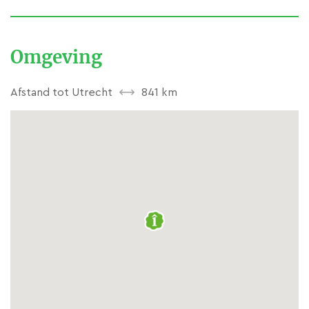
is uitgezonden december 2009.
Wij verwelkomen u graag in
Omgeving
onze chambre d’hôtes Aire les
Biefs of in één van onze gîtes!
Afstand tot Utrecht
841 km
Stuur een e-mail