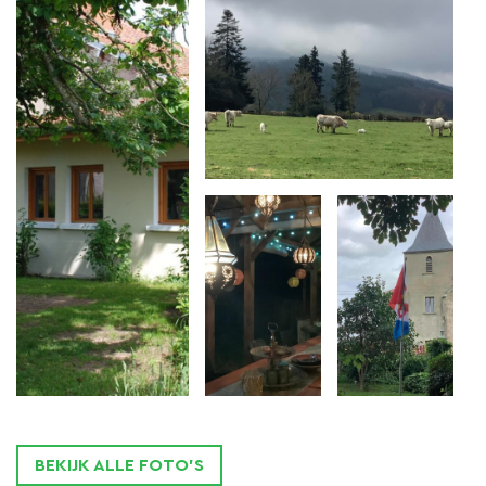
tweepersoons zitbank, een fauteuil en een eettafel.
De slaapkamer heeft een tweepersoonsbed (160 x
200).
In de open keuken kan je je eigen maaltijden
bereiden, maar je kan natuurlijk ook bij de table
d’hôtes aanschuiven, hoe lekker en gezellig is dat!
Je hebt een eigen
terras
met tuinset en barbecue,
met uitzicht op de bergen en het weiland van de
buren.
Natuurlijk mag je gebruik maken van het zwembad,
de houtgestookte sauna en hottub en de overige
faciliteiten van het grote huis.
BEKIJK ALLE FOTO'S