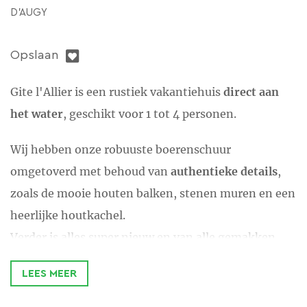
D'AUGY
Opslaan
Gite l'Allier is een rustiek vakantiehuis
direct aan
het water
, geschikt voor 1 tot 4 personen.
Wij hebben onze robuuste boerenschuur
omgetoverd met behoud van
authentieke details
,
zoals de mooie houten balken, stenen muren en een
heerlijke houtkachel.
Verder is alles super nieuw en van alle gemakken
voorzien.
LEES MEER
Het domein is 13,5 ha groot. Bocages en een