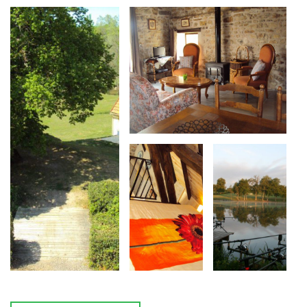
verscheidenheid aan paadjes nodigen u uit voor een
wandeling over het landgoed.
Wij zijn er trots op de vierde plaats te hebben
gekregen van
"het mooist verzorgde landgoed"
in
de Allier.
U heeft
uitzicht op het meer
met de daaromheen
liggende glooiende weides waar onze paarden lopen,
het bos, en waar u de prachtige zonsondergangen
kunt zien.
Direct uw hengels uitleggen in het 3,5 ha grote meer
en samen met uw gezin, vrienden of vriendin
genieten van de rust en de schoonheid die onze
directe omgeving u te bieden heeft.