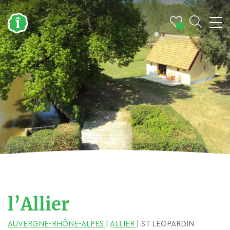
l’Allier
AUVERGNE-RHÔNE-ALPES
|
ALLIER
| ST LEOPARDIN