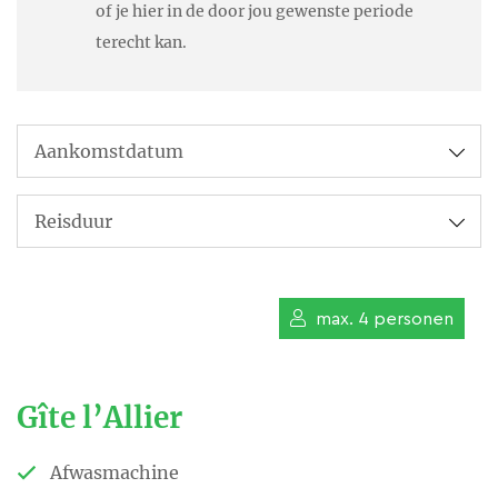
karakteristieke huis ten
of je hier in de door jou gewenste periode
Roken
is binnen niet toegestaan!
terecht kan.
opzichte van de 10 ha land
eromheen met in het midden
het 3, 5 ha grote meer.
Overweegt u om een hapje mee
te eten?
De specialiteiten van de kok
zijn: alles vers bereiden uit de
onbespoten moestuin, het
max. 4 personen
gebruiken van scharreldieren en
gevogelte, maakt het werken in
Gîte l’Allier
de keuken tot een waar festijn.
Wij koken op diverse manieren,
Afwasmachine
Italiaans, Indisch, Frans en de