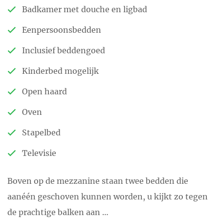
Badkamer met douche en ligbad
Nederlandse keuken is wel zalig
Eenpersoonsbedden
volgens onze gasten.
Inclusief beddengoed
Dineren kunt u al vanaf € 20 per
Kinderbed mogelijk
persoon.
Open haard
U kunt door Arie & Ria
Oven
Nieuwhoff worden verwelkomd
in de volgende
talen
:
Stapelbed
-Nederlands
Televisie
-Frans
-Engels
Boven op de mezzanine staan twee bedden die
-Duits
aanéén geschoven kunnen worden, u kijkt zo tegen
de prachtige balken aan …
Stuur een e-mail