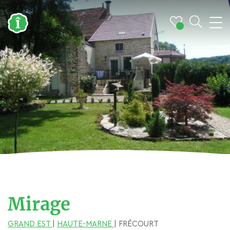
Mirage
GRAND EST
|
HAUTE-MARNE
| FRÉCOURT