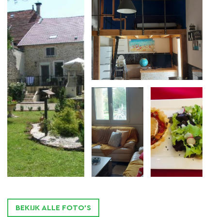
gehuurd.
Mocht je dat willen, dan wordt op aanvraag een
diner
voor je bereid.
BEKIJK ALLE FOTO'S