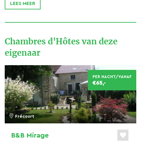
LEES MEER
Chambres d'Hôtes van deze
eigenaar
PER NACHT/VANAF
€65,-
Frécourt
B&B Mirage