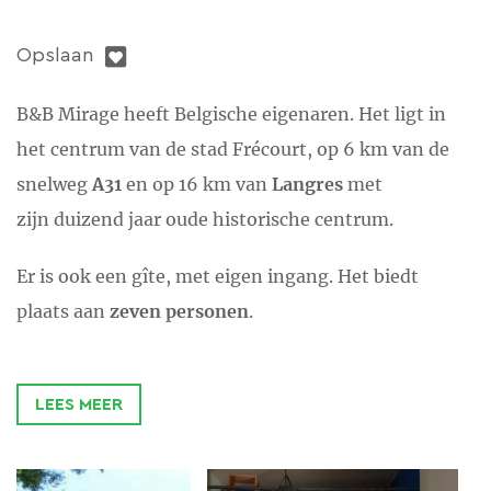
Opslaan
B&B Mirage heeft Belgische eigenaren. Het ligt in
het centrum van de stad Frécourt, op 6 km van de
snelweg
A31
en op 16 km van
Langres
met
zijn duizend jaar oude historische centrum.
Er is ook een gîte, met eigen ingang. Het biedt
plaats aan
zeven personen
.
Voor de
kinderen
is er een
trampoline, tafeltennis
en gezelschapspelletjes in de tuin.
LEES MEER
Elektrische
fietsen
kunnen ter plaatse worden