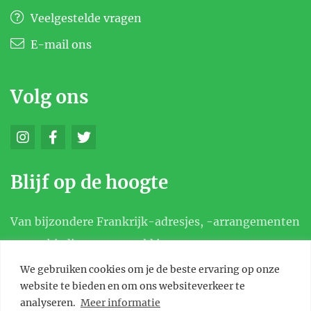
Veelgestelde vragen
E-mail ons
Volg ons
Blijf op de hoogte
Van bijzondere Frankrijk-adresjes, -arrangementen
en aanbiedingen, en meld je aan voor onze
nieuwsbrief.
We gebruiken cookies om je de beste ervaring op onze
website te bieden en om ons websiteverkeer te
analyseren.
Meer informatie