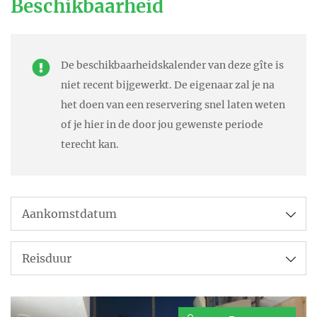
Beschikbaarheid
Onder dit dak bevindt zich nl.
ook een kunstgalerie!
De beschikbaarheidskalender van deze gîte is
En dat niet alleen. Er is ook een
niet recent bijgewerkt. De eigenaar zal je na
English food shop, waaronder
het doen van een reservering snel laten weten
meer dan zestig soorten
of je hier in de door jou gewenste periode
terecht kan.
marmelade en thee, bier en
andere specialiteiten.
Stuur een e-mail