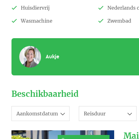
Huisdiervrij
Nederlands 
Wasmachine
Zwembad
Aukje
Stuur een e-mail
Beschikbaarheid
Mai