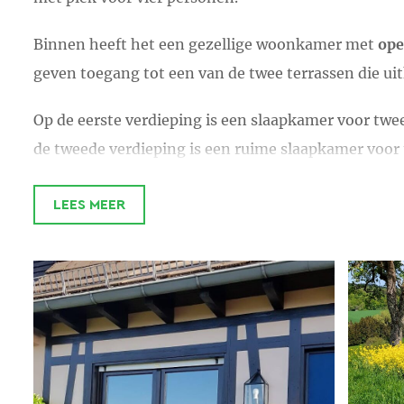
Binnen heeft het een gezellige woonkamer met
ope
geven toegang tot een van de twee terrassen die ui
Op de eerste verdieping is een slaapkamer voor tw
de tweede verdieping is een ruime slaapkamer voor
In
ieder jaargetijde
is het een fantastische streek om
LEES MEER
de bloemenweiden, de sterrenhemel, de restaurants 
Het
dorp
met vakwerkhuizen ligt tegen een beboste 
een oud Luftkurort op een hoogte van ongeveer 40
Het huisje ligt op het park Les Résidences des Châta
voor- en najaar verwarmd wordt. Er is ook een tenn