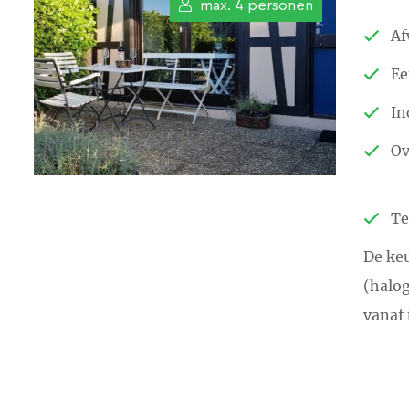
max. 4 personen
Af
Ee
In
O
Te
De keu
(halog
vanaf 