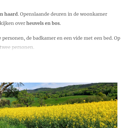
n haard
. Openslaande deuren in de woonkamer
tkijken over
heuvels en bos
.
ee personen, de badkamer en een vide met een bed. Op
 twee personen.
 te zijn. Je wordt betoverd door de rust, de ruimte,
en de cultuur van deze bijzondere streek.
helling en grenst direct aan het oude Pfaffenbronn,
0 meter.
igniers. Er is een zwembad (6 bij 15 meter) dat in het
isbaan en een klein
speelterrein
voor kinderen.