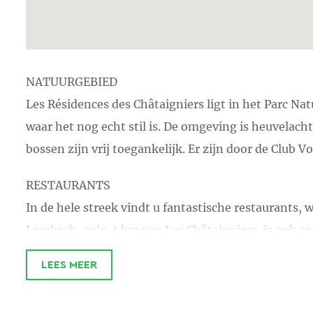
NATUURGEBIED
Les Résidences des Châtaigniers ligt in het Parc Na
waar het nog echt stil is. De omgeving is heuvelac
bossen zijn vrij toegankelijk. Er zijn door de Club 
RESTAURANTS
In de hele streek vindt u fantastische restaurants, 
Lembach, zo'n 4 km van Les Châtaigniers, is ook ee
STEDEN
LEES MEER
Grote steden in de omgeving zijn Karlsruhe (45km)