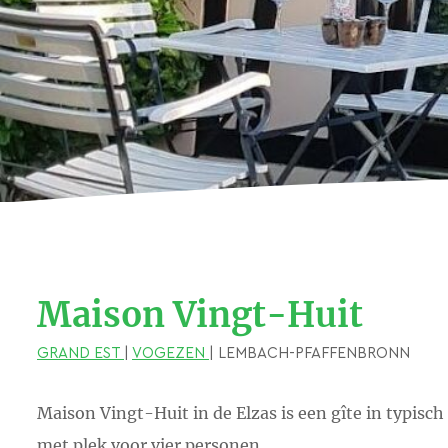
Maison Vingt-Huit
GRAND EST
|
VOGEZEN
| LEMBACH-PFAFFENBRONN
Maison Vingt-Huit in de Elzas is een gîte in typisch
met plek voor vier personen.