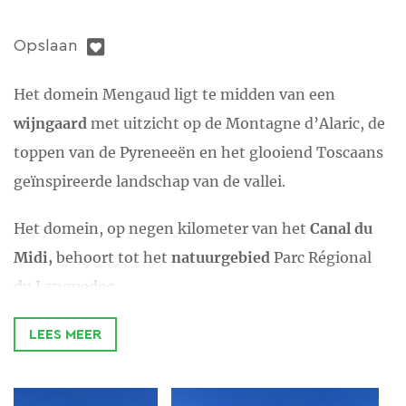
Opslaan
Het domein Mengaud ligt te midden van een
wijngaard
met uitzicht op de Montagne d’Alaric, de
toppen van de Pyreneeën en het glooiend Toscaans
geïnspireerde landschap van de vallei.
Het domein, op negen kilometer van het
Canal du
Midi,
behoort tot het
natuurgebied
Parc Régional
du Languedoc
.
De gerestaureerde hoeve uit de achttiende eeuw
LEES MEER
bestaat uit drie woongedeelten die genoemd zijn
naar druifsoorten van de streek: Muscat, Grenache