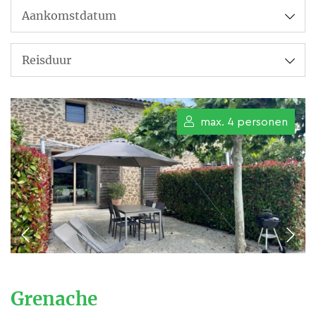
met vergezichten op het
gebergte Alaric en reikend tot
aan de Pyreneën. Een terroir om
tot rust te komen !
Na heropbouw en grondige
max. 4 personen
renovatie werd het gebouw
herschapen tot drie
wooneenheden waarvan twee
gîtes. Frédéric ontwierp het hele
architecturale concept samen
met Ilse die zich bezig hield met
de inrichting.
Grenache