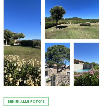
en Syrah. In de gîte Syrah woont de
eigenaar
die
aanwezig is op het domein voor het onderhoud en
de ontvangst van de gasten.
Aan de zuidwestzijde van de woning ligt een
uitgestrekt
terras
, verdeeld in drie stukken door een
haag, zodanig dat elk woongedeelte ook over een
privéterras beschikt. Elke gîte beschikt over
tuinmeubelen en een barbecue.
Het
zwembad
(9 x 4,5 m) met jetstream en een
zonneterras met poolhouse (douche, wc en berging)
is voor gezamenlijk gebruik van de twee gîtes.
Het domein ligt op slechts drie kilometer van het
BEKIJK ALLE FOTO'S