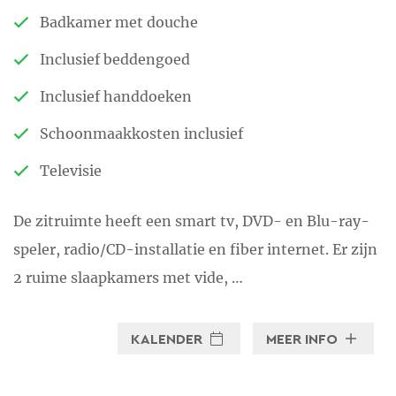
Onze gîtes zijn de ideale manier
Badkamer met douche
om het land en de kuststreek
van de ‘katharen’ te ontdekken.
Inclusief beddengoed
Inclusief handdoeken
Stuur een e-mail
Schoonmaakkosten inclusief
Televisie
De zitruimte heeft een smart tv, DVD- en Blu-ray-
speler, radio/CD-installatie en fiber internet. Er zijn
2 ruime slaapkamers met vide, …
KALENDER
MEER INFO