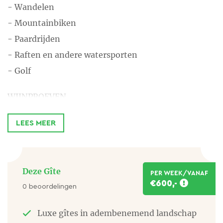
- Wandelen
- Mountainbiken
- Paardrijden
- Raften en andere watersporten
- Golf
WIJNPROEVEN
O.a. in Rieux (3 km), La Livinière (7 km) en Corbières
LEES MEER
(22 km).
STEDEN
In de omgeving mooie steden als Carcassonne,
Deze Gîte
PER WEEK/VANAF
€600,-
Perpignan, Narbonne en Montpellier.
0 beoordelingen
CANAL DU MIDI
Luxe gîtes in adembenemend landschap