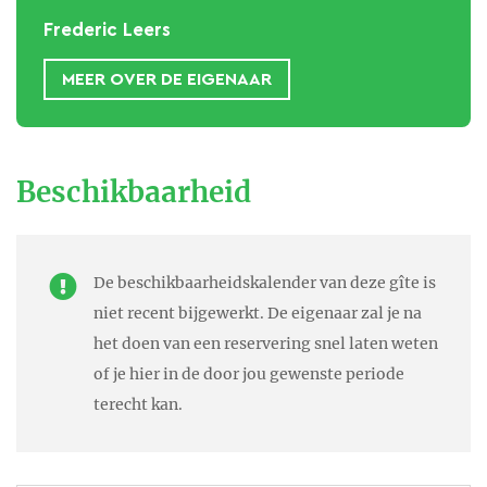
Frederic Leers
MEER OVER DE EIGENAAR
In domaine de Mengaud word je
hartelijk ontvangen door de
Beschikbaarheid
Vlaamse eigenaars Ilse en
Frédéric.
De beschikbaarheidskalender van deze gîte is
Tijdens een vakantie in 2008
niet recent bijgewerkt. De eigenaar zal je na
ontdekten we deze hoeve in
het doen van een reservering snel laten weten
ruïne, daterend uit de 18de
of je hier in de door jou gewenste periode
terecht kan.
eeuw. De hoeve is gelegen in
een adembenemend landschap
van heuvels en wijngaarden,