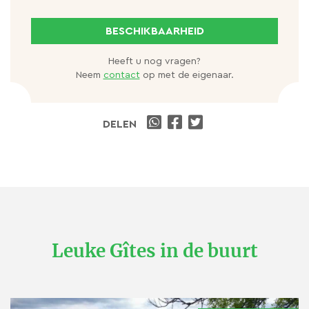
Maar ook het Canal du Midi is dichtbij.
BESCHIKBAARHEID
EN NOG VEEL MEER
Heeft u nog vragen?
Vraag de eigenaar, hij kent de omgeving als zijn
Neem
contact
op met de eigenaar.
broekzak!
DELEN
Leuke Gîtes in de buurt