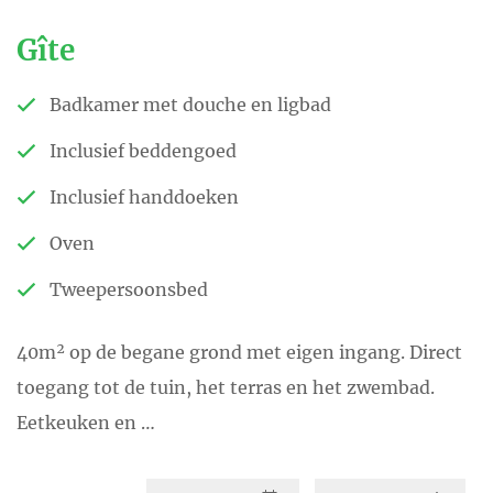
centraal. Geef van tevoren aan
Gîte
waar je behoefte aan hebt
tijdens je verblijf, en we kijken
Badkamer met douche en ligbad
samen naar een invulling. Al
Inclusief beddengoed
onze gasten zijn enthousiast
Inclusief handdoeken
over de goede nachtrust bij ons.
Oven
Derk
Tweepersoonsbed
De man achter de schermen, hij
40m² op de begane grond met eigen ingang. Direct
zorgt voor de reserveringen, de
toegang tot de tuin, het terras en het zwembad.
website, de inkoop en alle
Eetkeuken en …
administratie. Zijn passie voor
eten en wijn brengt hij naar de