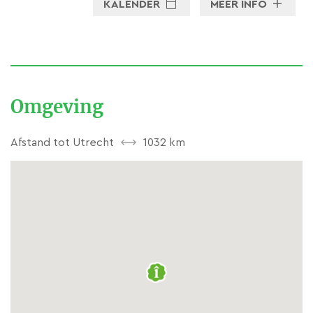
KALENDER
MEER INFO
tafel.
Guido
Als chef en als handyman heeft
Omgeving
hij de gouden combinatie voor
een B&B. Uiterst sociaal en altijd
Afstand tot Utrecht
1032 km
tijd voor een praatje.
Stuur een e-mail
Bericht via Whatsapp