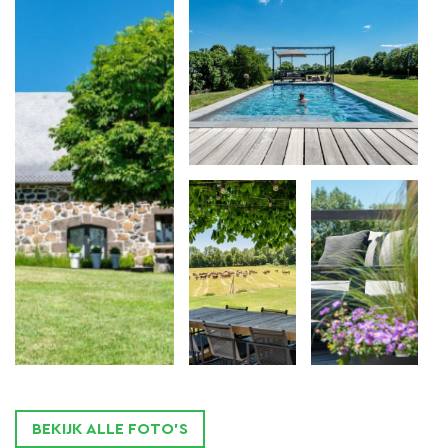
In de mooie gîte heb je je eigen zit- en eethoek.
Voor wie wil is er ook een gezellige
gemeenschappelijke woonkamer
met een fraaie
open haard en comfortabele bank. Hier kan je
lekker een boekje lezen, een borreltje drinken en
elkaar ontmoeten.
Onze kamers, gîte en gemeenschappelijke ruimte
zijn prachtig, en onze
gastvrijheid ongeëvenaard
…
Voor
fietsers
en
wandelaars
zijn we dé bestemming
om te genieten van de omgeving. Wandelen,
mountainbiken, motorrijden en heerlijk alle mooie
middeleeuwse plaatsjes verkennen. In de zomer zijn
BEKIJK ALLE FOTO'S
er veel vide greniers/brocantes plaats, lokale feesten