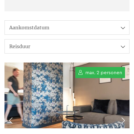
gasten die houden van luxe,
rust en een persoonlijke service.
Onze kamers en gîtes zijn
ingericht met hoogwaardige
meubels, badkamers en
keukens. Onze samenwerking
met Keijser&Co en JEE-O heeft
max. 2 personen
tot een fantastisch resultaat
geleid. Elke kamer of gîte heeft
zijn eigen moderne design en je
kunt genieten van hoogwaardig
bad- en bedtextiel.
Bij ons staan jouw wensen