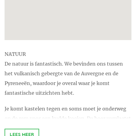
NATUUR
De natuur is fantastisch. We bevinden ons tussen
het vulkanisch gebergte van de Auvergne en de
Pyreneeën, waardoor je overal waar je komt
fantastische uitzichten hebt.
Je komt kastelen tegen en soms moet je onderweg
op de rem voor een kudde koeien. De boer verplaatst
zijn koeien van de ene weide naar de andere gewoon
LEES MEER