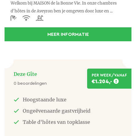
Welkom bij MAISON de la Bonne Vie. In onze chambres
regelen.
d’hôtes in de Aveyron ben je omgeven door luxe en ...
WIJN
De dichtstbijzijnde wijngebieden zijn Entraygues
MEER INFORMATIE
(Vins d'Eentraygues - Le Fel in Entraygues-sur-
Truyère) en Estaing (Les vignerons d'Olt in Estaing
(75 km) met
rood, rosé of wit. De wijngaarden liggen op de steile
Deze Gîte
PER WEEK/VANAF
hellingen van de Lotvallei.
€1.204,-
0 beoordelingen
Voor de rode wijn worden de Fer Servadou en Gamay
gebruikt. Voor de witte wijn de Chenin blanc.
Hoogstaande luxe
Ongeëvenaarde gastvrijheid
Estaing is bovendien een mooi plaatsje om te
Table d'hôtes van topklasse
bezoeken met het historisch monument Chateau
d’Estaing.