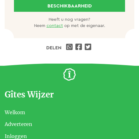
BESCHIKBAARHEID
ROUTES
Heeft u nog vragen?
We hebben een paar routes uitgestippeld die je zou
Neem
contact
op met de eigenaar.
kunnen maken, vraag ernaar bij je verblijf en we
geven je graag tips om een dagje weg nog leuker en
DELEN
interessanter te maken.
Gîtes Wijzer
Welkom
Adverteren
Inloggen