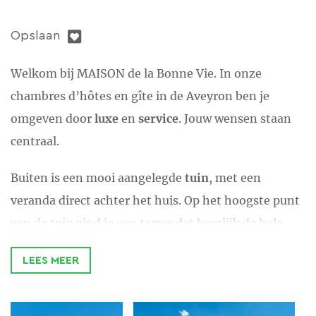
Opslaan
Welkom bij MAISON de la Bonne Vie. In onze
chambres d’hôtes en gîte in de Aveyron ben je
omgeven door
luxe
en
service
. Jouw wensen staan
centraal.
Buiten is een mooi aangelegde
tuin
, met een
veranda direct achter het huis. Op het hoogste punt
van de tuin vind je een terras dat heerlijk de hele
dag in de zon ligt, en waar je de vallei in kunt kijken.
LEES MEER
Soms zie je de buurman zijn koeien en kalfjes
verplaatsen.