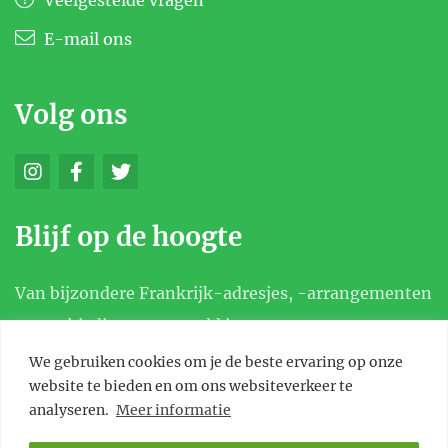
Veelgestelde vragen
E-mail ons
Volg ons
Blijf op de hoogte
Van bijzondere Frankrijk-adresjes, -arrangementen
en aanbiedingen, en meld je aan voor onze
nieuwsbrief.
We gebruiken cookies om je de beste ervaring op onze
website te bieden en om ons websiteverkeer te
analyseren.
Meer informatie