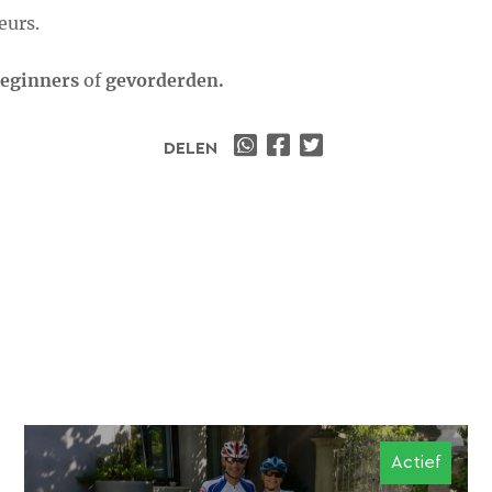
eurs.
eginners
of
gevorderden.
DELEN
Actief