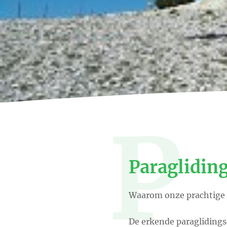
P
Paraglidin
Waarom onze prachtige s
De erkende paraglidings