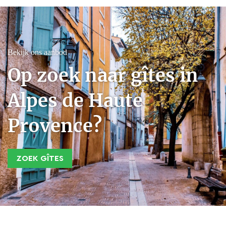
Bekijk ons aanbod
Op zoek naar gîtes in
Alpes de Haute
Provence?
ZOEK GÎTES