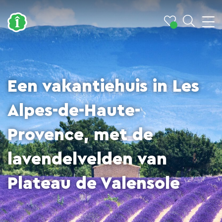
Een vakantiehuis in Les
Alpes-de-Haute-
Provence, met de
lavendelvelden van
Plateau de Valensole