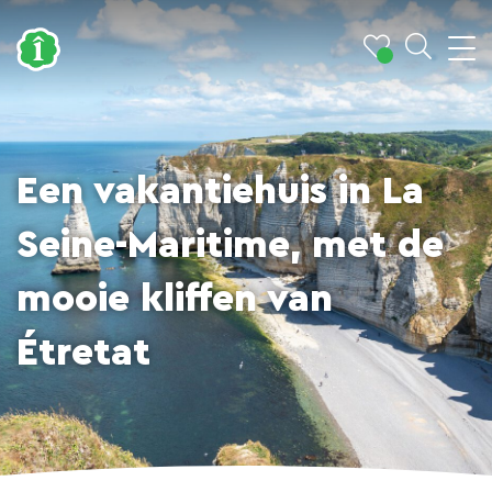
Een vakantiehuis in La
Seine-Maritime, met de
mooie kliffen van
Étretat