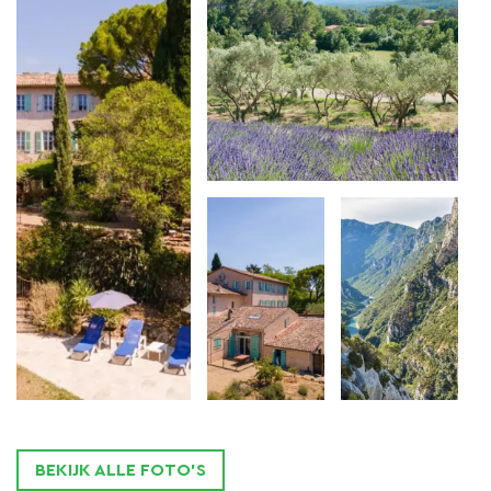
zelfstandige
gîtes
die samen geschikt zijn voor
groepen tot 20 personen. Zo kan La Bastide du Pin
gezelschappen tot
41
personen
ontvangen.
Buiten het zomerseizoen zijn de
gîtes
los
te
huren
.
In de tuin hangt de geur van
pijnbomen, lavendel
en
rozen.
Hier geniet u in de schaduw van de pijnboom
van een goed boek, wandelt u in de tuin die geurt
naar bloeiende lavendel en rozen, of kijkt u hoe de
olijven en vijgen rijpen…
Het landgoed is omgeven door groene zones: een
grote weide ten oosten van de
cipressenlaan
waarover u de bastide bereikt. Aan uw voeten, als u
BEKIJK ALLE FOTO'S