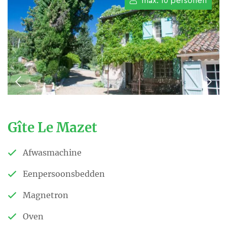
max. 10 personen
Tijdens uw verblijf voelt u door
de 300 jaar oude bomen en het
authentieke pand de 18 eeuwse
sfeer nog om u heen. Geweldig!
Stuur een e-mail
Bericht via Whatsapp
Gîte Le Mazet
Afwasmachine
Eenpersoonsbedden
Magnetron
Oven