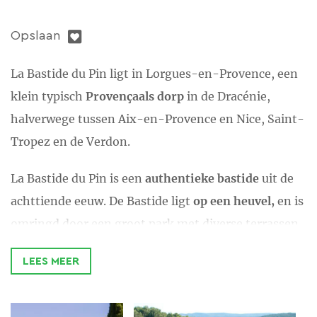
Opslaan
La Bastide du Pin ligt in Lorgues-en-Provence, een
klein typisch
Provençaals dorp
in de Dracénie,
halverwege tussen Aix-en-Provence en Nice, Saint-
Tropez en de Verdon.
La Bastide du Pin is een
authentieke bastide
uit de
achttiende eeuw. De Bastide ligt
op een heuvel,
en is
omringd door een groot park met diverse terrassen,
tuinen, een zwembad en drie gîtes.
LEES MEER
Het
hoofdgebouw
heeft 10 slaapkamers, en biedt
plek voor
21 personen
. Op het landgoed staan
drie