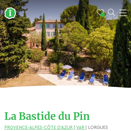
La Bastide du Pin
PROVENCE-ALPES-CÔTE D'AZUR
|
VAR
| LORGUES