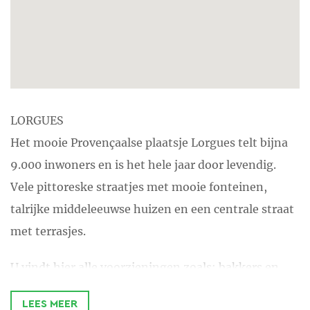
LORGUES
Het mooie Provençaalse plaatsje Lorgues telt bijna
9.000 inwoners en is het hele jaar door levendig.
Vele pittoreske straatjes met mooie fonteinen,
talrijke middeleeuwse huizen en een centrale straat
met terrasjes.
U vindt hier alle voorzieningen zoals; bakkers en
patisserie, slagers, de ‘Tabac’, banken met
LEES MEER