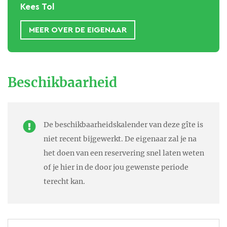
een pumptrack, een bmx/bike park, speeltuintjes en
Kees Tol
een sportzaal met fitnessruimte en klimmuur.
MEER OVER DE EIGENAAR
Het centrum van
Lorgues
ligt op 400 meter
Eigenaar is de Familie Tol uit
wandelen van La Bastide en in circa 25 minuten zit u
Volendam Nederland. Jong
Beschikbaarheid
aan de
Middellandse
Zee
.
gezin met drie kinderen die veel
vakantie vieren in het
charmante Tempeliersstadje
De beschikbaarheidskalender van deze gîte is
niet recent bijgewerkt. De eigenaar zal je na
Lorgues met zijn enorme
het doen van een reservering snel laten weten
Provençaalse dinsdag markt.
of je hier in de door jou gewenste periode
terecht kan.
Voor de kinderen zijn er dan
ook zo veel mogelijk
voorzieningen voor kinderen