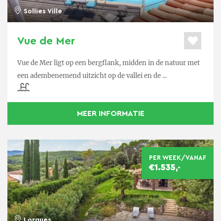
Bezoek de haven met de kapitale jachten gelegen
Sollies Ville
naast de verweerde vissersbootjes. Of drink een glas
pastis onder de platanen terwijl u geniet van het
Vue de Mer
pétanque-spel van de Fransen op Place des Lices.
Vue de Mer ligt op een bergflank, midden in de natuur met
De mooie stranden van Saint-Tropez (Plage des
een adembenemend uitzicht op de vallei en de ...
Salins, Plage de Tahiti, plage de Pampelonne) liggen
richting Ramatuelle.
MEER INFORMATIE
GASTRONOMIE
Op culinair gebied kunt u hier volop genieten, want
PER WEEK/VANAF
deze streek staat bekend om haar zeer goede
€1.535,-
restaurants. Die kruiden worden sinds jaar en dag
gebruikt en er worden talrijke smakelijke gerechten
in de Provençaalse keuken mee bereid.
Lorgues