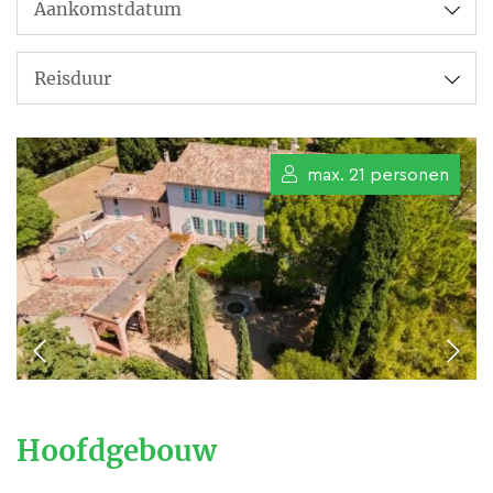
geplaatst. Grote schommel,
kleine schommel, glijbanen, jeu
de boule banen, trampolines en
grote verwarmde zwembaden.
Bastide du Pin is een prachtig
max. 21 personen
authentiek 18e eeuws, zeer
recent gerenoveerd
vakantieverblijf. Een mix van
geschiedenis en hedendaagse
luxe!
De term “Bastide” ontstond in
de 18e eeuw toen het, voor rijke
Hoofdgebouw
families uit grote steden zoals