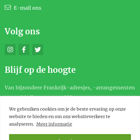
E-mail ons
- Flassans – Brignoles 18 holes 6.367 m Par 72
Volg ons
Blijf op de hoogte
Van bijzondere Frankrijk-adresjes, -arrangementen
en aanbiedingen, en meld je aan voor onze
nieuwsbrief.
We gebruiken cookies om je de beste ervaring op onze
website te bieden en om ons websiteverkeer te
analyseren.
Meer informatie