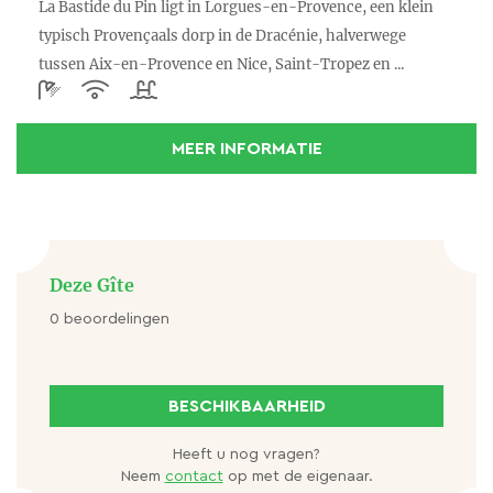
La Bastide du Pin ligt in Lorgues-en-Provence, een klein
en wijnvelden en leuke plaatsjes zoals Flayosc,
typisch Provençaals dorp in de Dracénie, halverwege
Entrecasteaux (mooi kasteel). Een must is ook de
tussen Aix-en-Provence en Nice, Saint-Tropez en ...
Abdij du Thoronet bij le Thoronet.
Het enorme stuwmeer Lac de Sainte Croix en Grand
MEER INFORMATIE
Canyon du Verdon liggen op ongeveer 45 km
afstand. Het is een schitterend natuurgebied waar
vele sportieve activiteiten te doen zijn.
Deze Gîte
De authentieke dorpjes Salernes, Villecroze,
0 beoordelingen
Tourtour, Taradeau en Flayosc liggen op slechts
enkele kilometers afstand. De stad Draguignan op
ongeveer 10 kilometer.
BESCHIKBAARHEID
Heeft u nog vragen?
Saint-Tropez (45-60 minuten rijden) heeft markt
Neem
contact
op met de eigenaar.