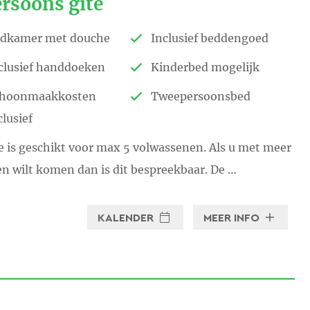
ersoons gîte
 in Le Petit Chateau?
dkamer met douche
Inclusief beddengoed
logisch puur natuur.
clusief handdoeken
Kinderbed mogelijk
oon.
hoonmaakkosten
Tweepersoonsbed
clusief
ehouden worden met onderstaande dieetwensen:
e is geschikt voor max 5 volwassenen. Als u met meer
n wilt komen dan is dit bespreekbaar. De …
KALENDER
MEER INFO
rden verwelkomd in de volgende
talen: