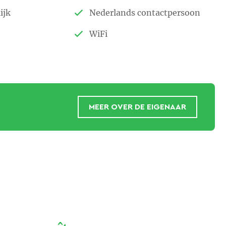
ijk
Nederlands contactpersoon
WiFi
MEER OVER DE EIGENAAR
e Nederlandse eigenaren Joop en Ria de Graaf:
 gevoel geven van thuis zijn.”