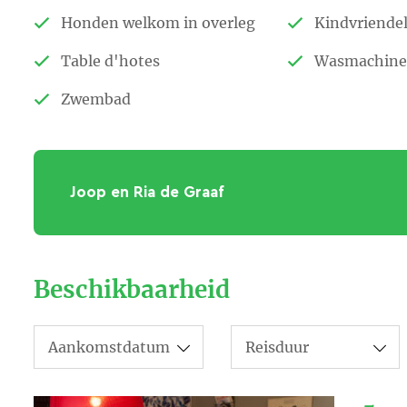
Honden welkom in overleg
Kindvriendel
Table d'hotes
Wasmachine
Zwembad
Joop en Ria de Graaf
Idyllisch en romantisch.
Beschikbaarheid
Le Petit Chateau wordt gerund door d
“Gastvrij en open minded, mensen een
Wat maakt Le Petit Chateau uniek?
De plek en de rust.