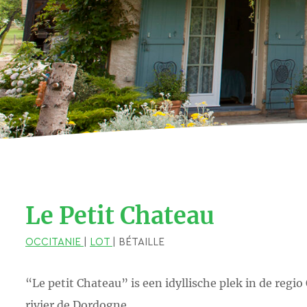
Le Petit Chateau
OCCITANIE
|
LOT
| BÉTAILLE
“Le petit Chateau” is een idyllische plek in de regio
rivier de Dordogne.