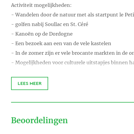
Activiteit mogelijkheden:
- Wandelen door de natuur met als startpunt le Pet
- golfen nabij Soullac en St. Céré
- Kanoën op de Dordogne
- Een bezoek aan een van de vele kastelen
- In de zomer zijn er vele brocante markten in de 
- Mogelijkheden voor culturele uitstapjes binnen h
Rouges, Carennac, Turenne, De grotten van Padirac, 
Kortom u komt tijd te kort.
LEES MEER
Deze streek de staat bekend om zijn walnotenboomga
confit de canard. En natuurlijk zijn er de Cahors wij
Beoordelingen
Op de diverse markten worden de lokale produkten
likeuren, foie gras en geitenkaas.