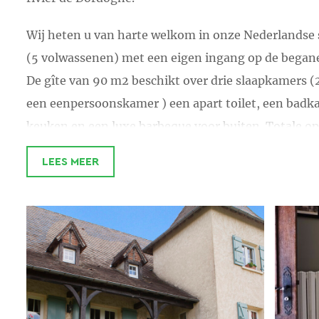
Wij heten u van harte welkom in onze Nederlandse
(5 volwassenen) met een eigen ingang op de began
De gîte van 90 m2 beschikt over drie slaapkamers 
een eenpersoonskamer ) een apart toilet, een badk
keuken en een luxe barbeque voor buiten. Totale o
Wilt u met meer personen komen, dan is dit mogelij
LEES MEER
kan altijd.
Ook hebben we een grote
tuin
, alwaar u buiten kun
gîte is all in. Wilt u uw hond meenemen? Dat kan in o
Verder hebben we veel
speelmogelijkheden
, zoals 
sjoelen en diverse andere spelletjes.