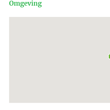
Omgeving
– Engels
– Duits
Meer over Joop en Ria de Graaf
Seizoens indeling
Laag seizoen:
Maart, April, Oktober
Midden seizoen:
Mei, Juni en September
Hoog seizoen:
Juli, Augustus
Stuur een e-mail