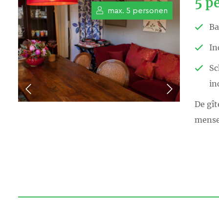
5 p
max. 5 personen
Overweegt u om een hapje mee te eten
Ba
De specialiteiten van de kok zijn: bio
In
Dineren kunt u al vanaf € 30 per pers
Sc
in
Bij Le Petit Chateau kan rekening g
De gît
– Vegetarische keuken
mense
– Veganistische keuken
– Glutenallergie
– Notenallergie
U kunt door Joop en Ria de Graaf wo
– Nederlands
– Frans