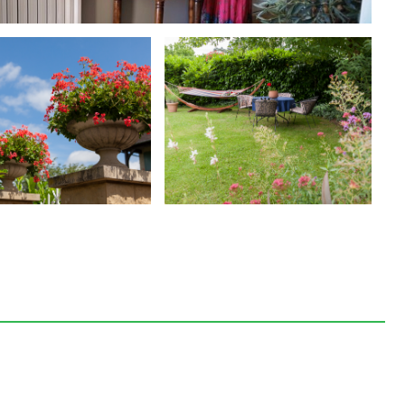
 een heerlijk mediterraan klimaat. Hier wordt u niet
odra het donker is kunt u vaak genieten van de
r een ecologisch
zwembad
van lengte 10 x 5. De diepte
eel plezier een
driegangendiner
voor u bereiden. Het
biologische producten uit de regio en uit eigen