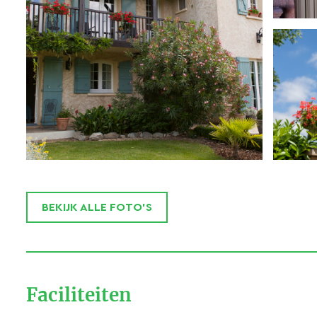
Ook de omgeving is een oase van rust en ruimte, met
geplaagd door geluidsoverlast of lichtvervuiling. Z
duizenden sterren
.
Zin om te zwemmen? Le Petit chateau beschikt ove
is max 3 mtr.
En wilt u een keer niet koken, dan kunnen we met v
menu wordt in overleg samengesteld. Wij koken met 
BEKIJK ALLE FOTO'S
moestuin.
Faciliteiten